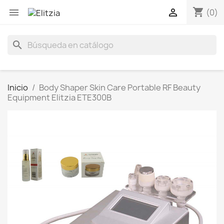
shopping_cart


(0)
search
Inicio
Body Shaper Skin Care Portable RF Beauty
Equipment Elitzia ETE300B