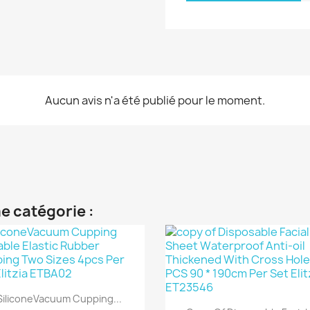
Aucun avis n'a été publié pour le moment.
e catégorie :
Aperçu rapide

SiliconeVacuum Cupping...
Aperçu rapide
