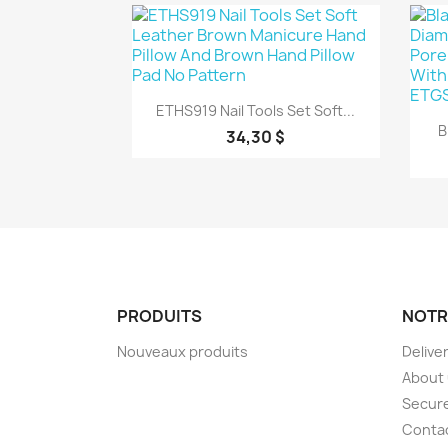
Aperçu rapide

ETHS919 Nail Tools Set Soft...
B
34,30 $
PRODUITS
NOTR
Nouveaux produits
Delive
About
Secur
Conta