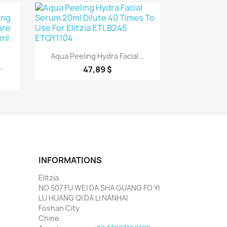
Aperçu rapide

Aqua Peeling Hydra Facial...
.
47,89 $
INFORMATIONS
Elitzia
NO 507 FU WEI DA SHA GUANG FO YI
LU HUANG QI DA LI NANHAI
Foshan City
Chine