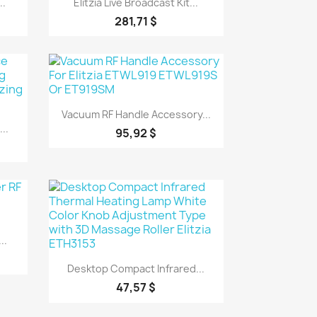
..
Elitzia Live Broadcast Kit...
281,71 $
Aperçu rapide

Vacuum RF Handle Accessory...
..
95,92 $
..
Aperçu rapide

Desktop Compact Infrared...
47,57 $