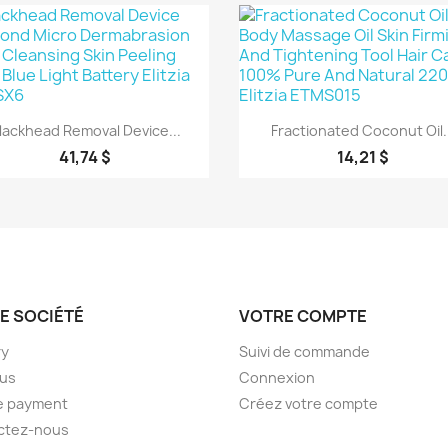
Aperçu rapide
Aperçu rapide


lackhead Removal Device...
Fractionated Coconut Oil..
41,74 $
14,21 $
E SOCIÉTÉ
VOTRE COMPTE
ry
Suivi de commande
 us
Connexion
e payment
Créez votre compte
ctez-nous