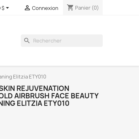
shopping_cart


Panier
(0)
 $
Connexion
search
ning Elitzia ETY010
 SKIN REJUVENATION
LD AIRBRUSH FACE BEAUTY
ING ELITZIA ETY010