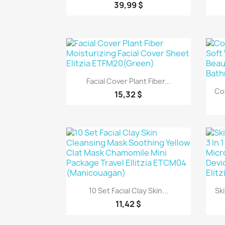
39,99 $
Aperçu rapide

Facial Cover Plant Fiber...
Co
15,32 $
Aperçu rapide

10 Set Facial Clay Skin...
Sk
11,42 $