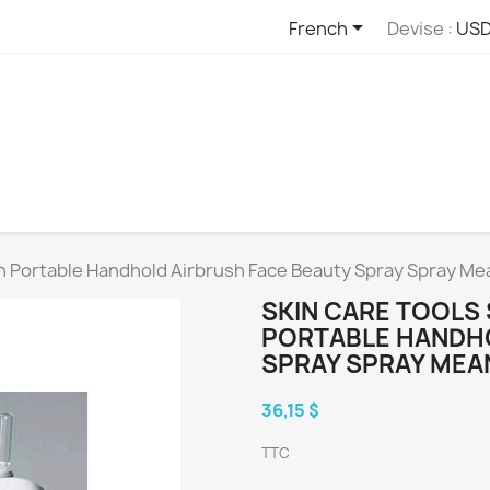

French
Devise :
USD
on Portable Handhold Airbrush Face Beauty Spray Spray Mea
SKIN CARE TOOLS
PORTABLE HANDHO
SPRAY SPRAY MEAN
36,15 $
TTC