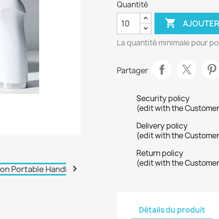
Quantité

AJOUTER
La quantité minimale pour po
Partager
Security policy
(edit with the Custome
Delivery policy
(edit with the Custome
Return policy
(edit with the Custome

Détails du produit