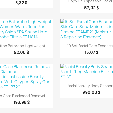
Copy Of Disposable Facial.
5,32 $
57,02 $
Aperçu rapide
Aperçu rapide


tton Bathrobe Lightweight...
10 Set Facial Care Essence.
52,00 $
15,07 $
Aperçu rapide

Facial Beauty Body Shaper.
990,00 $
Aperçu rapide

in Care Blackhead Removal...
193,96 $